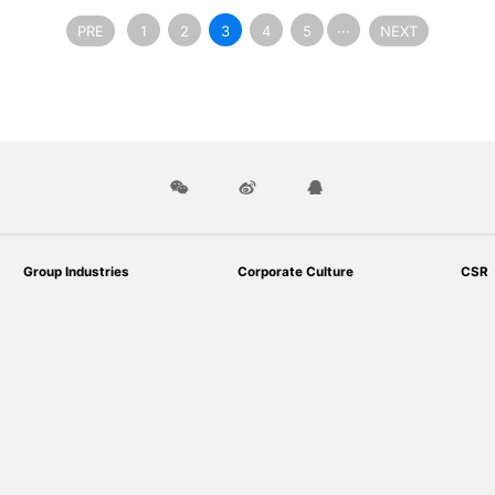
PRE
1
2
3
4
5
···
NEXT
Group Industries
Corporate Culture
CSR