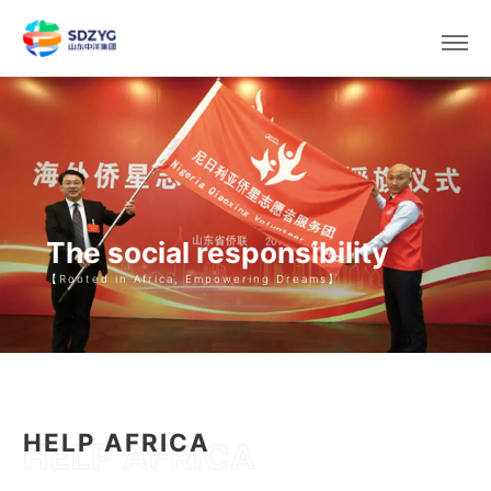
Select area/language
The social responsibility
【Rooted in Africa, Empowering Dreams】
HELP AFRICA
HELP AFRICA